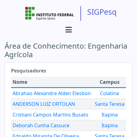
SIGPesq
Área de Conhecimento:
Engenharia
Agrícola
Pesquisadores
Nome
Campus
Abrahao Alexandre Alden Elesbon
Colatina
ANDERSON LUIZ ORTOLAN
Santa Teresa
Cristiani Campos Martins Busato
Itapina
Deborah Cunha Cassuce
Itapina
Ednaldo Miranda De Oliveira
Santa Teresa