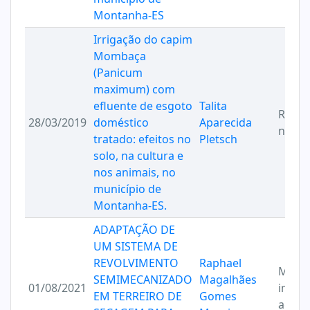
Montanha-ES
Irrigação do capim
Mombaça
(Panicum
maximum) com
efluente de esgoto
Talita
Reuso
28/03/2019
doméstico
Aparecida
na agr
tratado: efeitos no
Pletsch
solo, na cultura e
nos animais, no
município de
Montanha-ES.
ADAPTAÇÃO DE
UM SISTEMA DE
REVOLVIMENTO
Raphael
Mecan
SEMIMECANIZADO
Magalhães
01/08/2021
imple
EM TERREIRO DE
Gomes
agríco