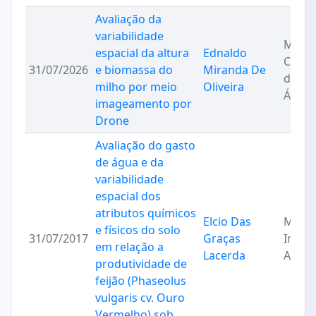
Avaliação da
variabilidade
Manej
espacial da altura
Ednaldo
Conse
31/07/2026
e biomassa do
Miranda De
do So
milho por meio
Oliveira
Água
imageamento por
Drone
Avaliação do gasto
de água e da
variabilidade
espacial dos
atributos químicos
Elcio Das
Maqui
e físicos do solo
31/07/2017
Graças
Imple
em relação a
Lacerda
Agríc
produtividade de
feijão (Phaseolus
vulgaris cv. Ouro
Vermelho) sob