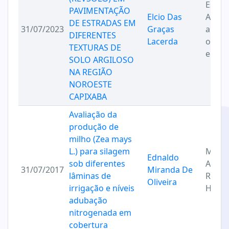
Escór
PAVIMENTAÇÃO
Elcio Das
ACIAR
DE ESTRADAS EM
31/07/2023
Graças
aplic
DIFERENTES
Lacerda
obras
TEXTURAS DE
engen
SOLO ARGILOSO
NA REGIÃO
NOROESTE
CAPIXABA
Avaliação da
produção de
milho (Zea mays
L.) para silagem
Máqu
Ednaldo
sob diferentes
Agríco
31/07/2017
Miranda De
lâminas de
Recur
Oliveira
irrigação e níveis
Hídri
adubação
nitrogenada em
cobertura