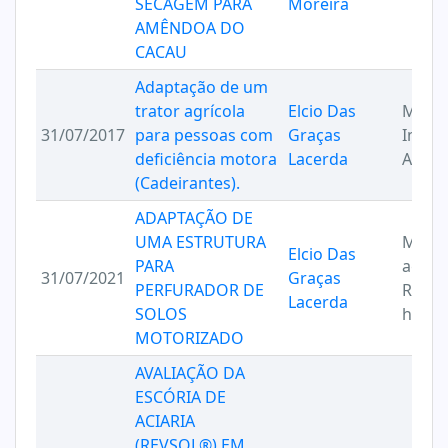
SECAGEM PARA
Moreira
AMÊNDOA DO
CACAU
Adaptação de um
trator agrícola
Elcio Das
Maqui
31/07/2017
para pessoas com
Graças
Imple
deficiência motora
Lacerda
Agríc
(Cadeirantes).
ADAPTAÇÃO DE
UMA ESTRUTURA
Máqu
Elcio Das
PARA
agríco
31/07/2021
Graças
PERFURADOR DE
Recur
Lacerda
SOLOS
hídric
MOTORIZADO
AVALIAÇÃO DA
ESCÓRIA DE
ACIARIA
(REVSOL®) EM