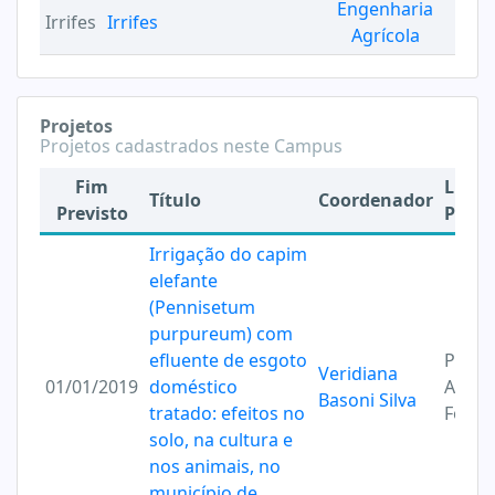
Engenharia
Irrifes
Irrifes
Agrícola
Projetos
Projetos cadastrados neste Campus
Fim
Linha
Título
Coordenador
Previsto
Pesqu
Irrigação do capim
elefante
(Pennisetum
purpureum) com
efluente de esgoto
Produ
Veridiana
01/01/2019
doméstico
Alime
Basoni Silva
tratado: efeitos no
Forra
solo, na cultura e
nos animais, no
município de