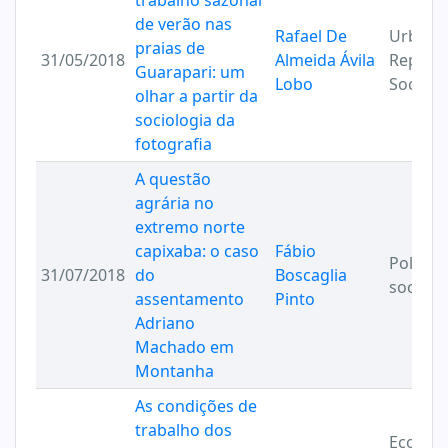
trabalho sazonal
de verão nas
Rafael De
Urbaniz
praias de
31/05/2018
Almeida Ávila
Reprod
Guarapari: um
Lobo
Social
olhar a partir da
sociologia da
fotografia
A questão
agrária no
extremo norte
capixaba: o caso
Fábio
Política
31/07/2018
do
Boscaglia
socied
assentamento
Pinto
Adriano
Machado em
Montanha
As condições de
trabalho dos
Econom