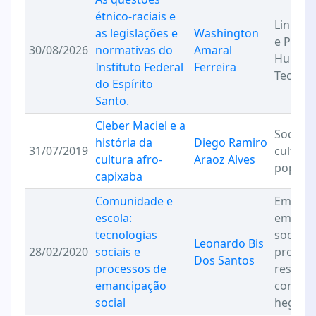
étnico-raciais e
Linha 3:
as legislações e
Washington
e Práti
30/08/2026
normativas do
Amaral
Humani
Instituto Federal
Ferreira
Tecnolo
do Espírito
Santo.
Cleber Maciel e a
Sociabi
história da
Diego Ramiro
31/07/2019
culturas
cultura afro-
Araoz Alves
popula
capixaba
Comunidade e
Emanci
escola:
empod
tecnologias
social e
Leonardo Bis
28/02/2020
sociais e
process
Dos Santos
processos de
resistê
emancipação
contra-
social
hegemô