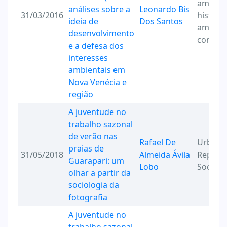
ambient
análises sobre a
Leonardo Bis
31/03/2016
história
ideia de
Dos Santos
ambient
desenvolvimento
conflito
e a defesa dos
interesses
ambientais em
Nova Venécia e
região
A juventude no
trabalho sazonal
de verão nas
Rafael De
Urbaniz
praias de
31/05/2018
Almeida Ávila
Reprod
Guarapari: um
Lobo
Social
olhar a partir da
sociologia da
fotografia
A juventude no