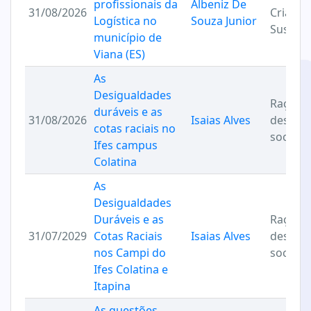
profissionais da
Albeniz De
31/08/2026
Criativa
Logística no
Souza Junior
Sustent
município de
Viana (ES)
As
Desigualdades
Raça e
duráveis e as
31/08/2026
Isaias Alves
desigu
cotas raciais no
sociais
Ifes campus
Colatina
As
Desigualdades
Duráveis e as
Raça e
31/07/2029
Cotas Raciais
Isaias Alves
desigu
nos Campi do
sociais
Ifes Colatina e
Itapina
As questões