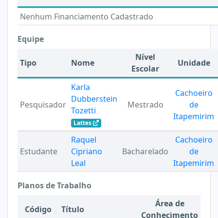
Nenhum Financiamento Cadastrado
Equipe
Nível
Tipo
Nome
Unidade
Escolar
Karla
Cachoeiro
Dubberstein
Pesquisador
Mestrado
de
Tozetti
Itapemirim
Lattes
Raquel
Cachoeiro
Estudante
Cipriano
Bacharelado
de
Leal
Itapemirim
Planos de Trabalho
Área de
Código
Título
Conhecimento