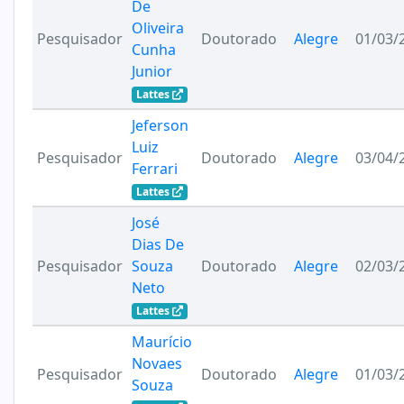
De
Oliveira
Pesquisador
Doutorado
Alegre
01/03/
Cunha
Junior
Lattes
Jeferson
Luiz
Pesquisador
Doutorado
Alegre
03/04/
Ferrari
Lattes
José
Dias De
Pesquisador
Souza
Doutorado
Alegre
02/03/
Neto
Lattes
Maurício
Novaes
Pesquisador
Doutorado
Alegre
01/03/
Souza