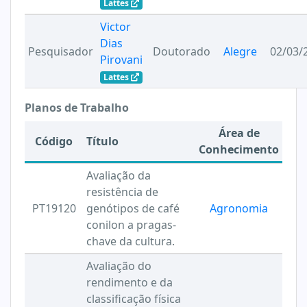
Lattes
Victor
Dias
Pesquisador
Doutorado
Alegre
02/03/
Pirovani
Lattes
Planos de Trabalho
Área de
Código
Título
Conhecimento
Avaliação da
resistência de
PT19120
genótipos de café
Agronomia
conilon a pragas-
chave da cultura.
Avaliação do
rendimento e da
classificação física