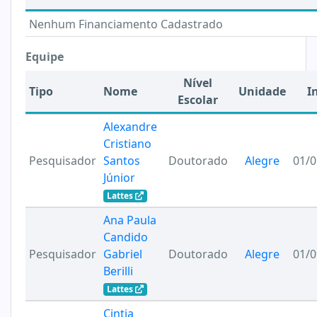
Nenhum Financiamento Cadastrado
Equipe
Nível
Tipo
Nome
Unidade
I
Escolar
Alexandre
Cristiano
Pesquisador
Santos
Doutorado
Alegre
01/0
Júnior
Lattes
Ana Paula
Candido
Pesquisador
Gabriel
Doutorado
Alegre
01/0
Berilli
Lattes
Cintia