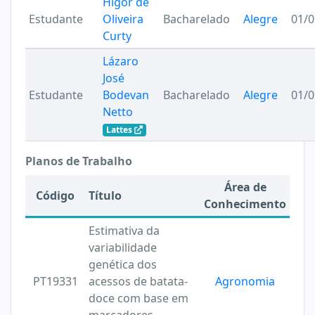
Higor de
Estudante
Oliveira
Bacharelado
Alegre
01/0
Curty
Lázaro
José
Estudante
Bodevan
Bacharelado
Alegre
01/0
Netto
Lattes
Planos de Trabalho
Área de
Código
Título
Conhecimento
Estimativa da
variabilidade
genética dos
PT19331
acessos de batata-
Agronomia
doce com base em