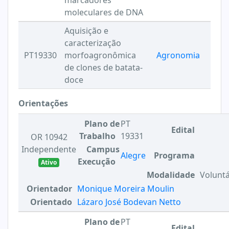
marcadores
moleculares de DNA
Aquisição e
caracterização
PT19330
morfoagronômica
Agronomia
de clones de batata-
doce
Orientações
Plano de
PT
Edital
Trabalho
19331
OR 10942
Independente
Campus
Alegre
Programa
Execução
Ativo
Modalidade
Voluntá
Orientador
Monique Moreira Moulin
Orientado
Lázaro José Bodevan Netto
Plano de
PT
Edital