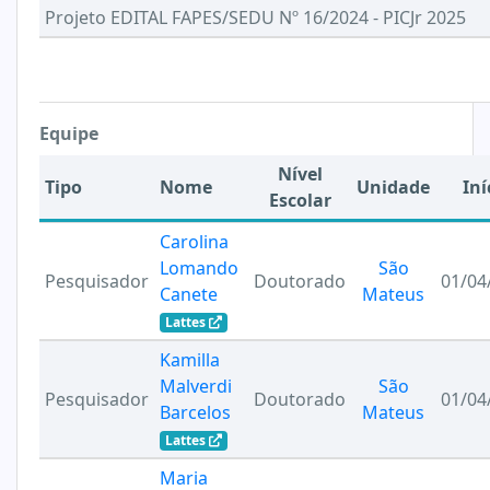
Projeto EDITAL FAPES/SEDU Nº 16/2024 - PICJr 2025
Equipe
Nível
Tipo
Nome
Unidade
Iní
Escolar
Carolina
Lomando
São
Pesquisador
Doutorado
01/04
Canete
Mateus
Lattes
Kamilla
Malverdi
São
Pesquisador
Doutorado
01/04
Barcelos
Mateus
Lattes
Maria