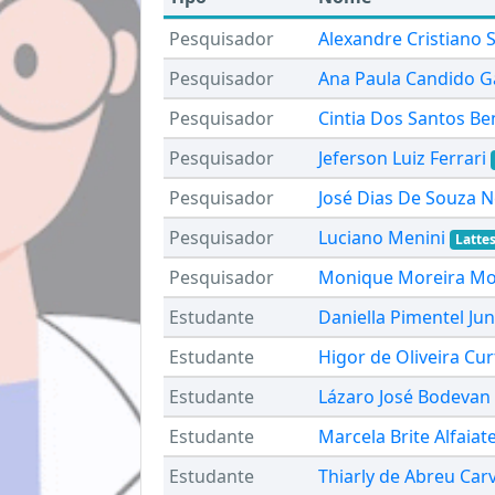
Pesquisador
Alexandre Cristiano 
Pesquisador
Ana Paula Candido Gab
Pesquisador
Cintia Dos Santos Be
Pesquisador
Jeferson Luiz Ferrari
Pesquisador
José Dias De Souza N
Pesquisador
Luciano Menini
Latte
Pesquisador
Monique Moreira Mo
Estudante
Daniella Pimentel Ju
Estudante
Higor de Oliveira Cur
Estudante
Lázaro José Bodevan
Estudante
Marcela Brite Alfaiat
Estudante
Thiarly de Abreu Car