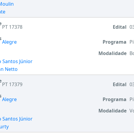
Moulin
ate
e
PT 17378
Edital
03
s
Alegre
Programa
Pi
Modalidade
B
o Santos Júnior
an Netto
e
PT 17379
Edital
03
s
Alegre
Programa
Pi
Modalidade
V
o Santos Júnior
urty