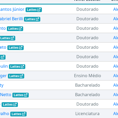
Santos Júnior
Doutorado
Al
Lattes
riel Berilli
Doutorado
Al
Lattes
nto
Doutorado
Al
Lattes
Doutorado
Al
Lattes
eto
Doutorado
Al
Lattes
Doutorado
Al
s
ulin
Doutorado
Al
Lattes
nger
Ensino Médio
Al
Lattes
ty
Bacharelado
Al
 Netto
Bacharelado
Al
Lattes
e
Doutorado
Al
Lattes
valho
Licenciatura
Al
Lattes