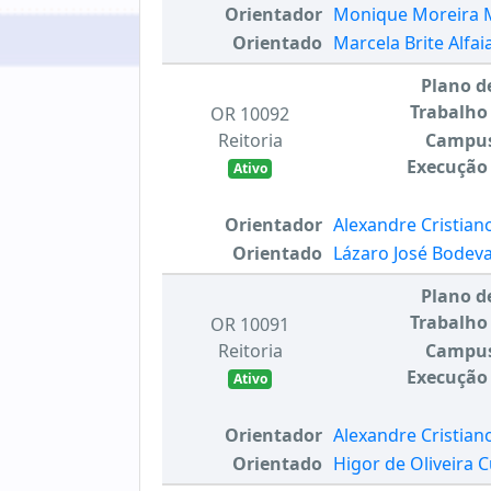
Orientador
Monique Moreira 
Orientado
Marcela Brite Alfai
Plano d
Trabalho
OR 10092
Reitoria
Campu
Execução
Ativo
Orientador
Alexandre Cristian
Orientado
Lázaro José Bodev
Plano d
Trabalho
OR 10091
Reitoria
Campu
Execução
Ativo
Orientador
Alexandre Cristian
Orientado
Higor de Oliveira C