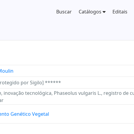
Buscar
Catálogos
Editais
Moulin
rotegido por Sigilo] ******
 inovação tecnológica, Phaseolus vulgaris L., registro de cu
ar
nto Genético Vegetal