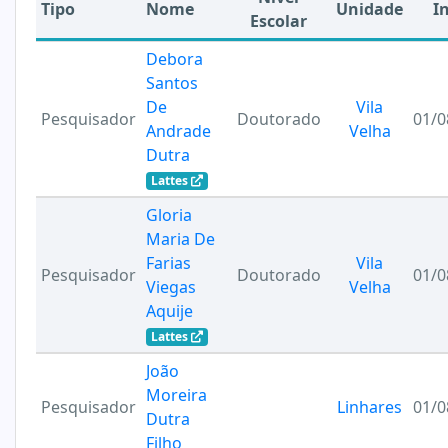
Tipo
Nome
Unidade
In
Escolar
Debora
Santos
De
Vila
Pesquisador
Doutorado
01/0
Andrade
Velha
Dutra
Lattes
Gloria
Maria De
Farias
Vila
Pesquisador
Doutorado
01/0
Viegas
Velha
Aquije
Lattes
João
Moreira
Pesquisador
Linhares
01/0
Dutra
Filho