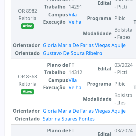
Edital
Trabalho
14291
- Picti
OR 8982
Campus
Vila
Reitoria
Programa
Pibic
Execução
Velha
Ativo
Bolsista
Modalidade
- Fapes
Orientador
Gloria Maria De Farias Viegas Aquije
Orientado
Gustavo De Souza Ribeiro
Plano de
PT
03/2024
Edital
Trabalho
14312
- Picti
OR 8368
Campus
Vila
Reitoria
Programa
Pibic
Execução
Velha
Ativo
Bolsista
Modalidade
- Ifes
Orientador
Gloria Maria De Farias Viegas Aquije
Orientado
Sabrina Soares Pontes
Plano de
PT
03/2024
Edital