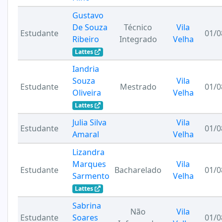
Gustavo
De Souza
Técnico
Vila
Estudante
01/0
Ribeiro
Integrado
Velha
Lattes
Iandria
Souza
Vila
Estudante
Mestrado
01/0
Oliveira
Velha
Lattes
Julia Silva
Vila
Estudante
01/0
Amaral
Velha
Lizandra
Marques
Vila
Estudante
Bacharelado
01/0
Sarmento
Velha
Lattes
Sabrina
Não
Vila
Estudante
Soares
01/0