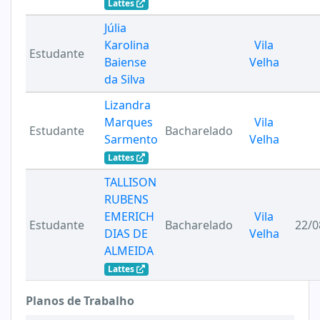
Lattes
Júlia
Karolina
Vila
Estudante
Baiense
Velha
da Silva
Lizandra
Marques
Vila
Estudante
Bacharelado
Sarmento
Velha
Lattes
TALLISON
RUBENS
EMERICH
Vila
Estudante
Bacharelado
22/0
DIAS DE
Velha
ALMEIDA
Lattes
Planos de Trabalho