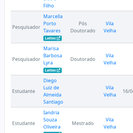
Filho
Marcella
Porto
Pós
Vila
Pesquisador
Tavares
Doutorado
Velha
Lattes
Marisa
Barbosa
Vila
Pesquisador
Doutorado
Lyra
Velha
Lattes
Diego
Luiz de
Vila
Estudante
16/0
Almeida
Velha
Santiago
Iandria
Souza
Vila
Estudante
Mestrado
Oliveira
Velha