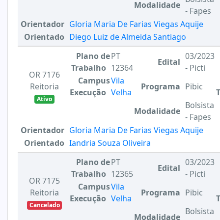
Modalidade
- Fapes
Orientador
Gloria Maria De Farias Viegas Aquije
Orientado
Diego Luiz de Almeida Santiago
Plano de
PT
03/2023
Edital
Trabalho
12364
- Picti
OR 7176
Campus
Vila
Reitoria
Programa
Pibic
Execução
Velha
Ativo
Bolsista
Modalidade
- Fapes
Orientador
Gloria Maria De Farias Viegas Aquije
Orientado
Iandria Souza Oliveira
Plano de
PT
03/2023
Edital
Trabalho
12365
- Picti
OR 7175
Campus
Vila
Reitoria
Programa
Pibic
Execução
Velha
Cancelado
Bolsista
Modalidade