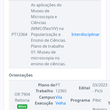
As aplicações do
Museu de
Microscopia e
Ciências
(MMC/Ifes/VV) na
PT12364
Popularização e
Interdisciplinar
Ensino de Ciências.
Plano de trabalho
01: Museu de
microscopia no
ensino de ciências.
Orientações
Plano de
PT
03/2023
Edital
Trabalho
12365
- Picti
OR 7904
Campus
Vila
Reitoria
Programa
Pibic
Execução
Velha
Ativo
Bolsista