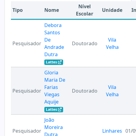
Nível
Tipo
Nome
Unidade
In
Escolar
Debora
Santos
De
Vila
Pesquisador
Doutorado
Andrade
Velha
Dutra
Lattes
Gloria
Maria De
Farias
Vila
Pesquisador
Doutorado
Viegas
Velha
Aquije
Lattes
João
Moreira
Pesquisador
Linhares
01/0
Dutra