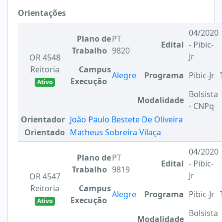
Orientações
04/2020
Plano de
PT
Edital
- Pibic-
Trabalho
9820
Jr
OR 4548
Reitoria
Campus
Alegre
Programa
Pibic-Jr
Execução
Ativo
Bolsista
Modalidade
- CNPq
Orientador
João Paulo Bestete De Oliveira
Orientado
Matheus Sobreira Vilaça
04/2020
Plano de
PT
Edital
- Pibic-
Trabalho
9819
Jr
OR 4547
Reitoria
Campus
Alegre
Programa
Pibic-Jr
Execução
Ativo
Bolsista
Modalidade