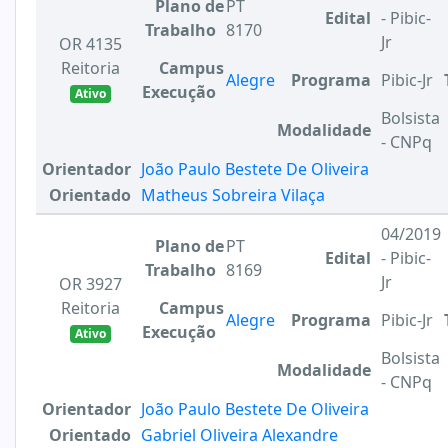
Plano de
PT
Edital
- Pibic-
Trabalho
8170
Jr
OR 4135
Reitoria
Campus
Alegre
Programa
Pibic-Jr
Execução
Ativo
Bolsista
Modalidade
- CNPq
Orientador
João Paulo Bestete De Oliveira
Orientado
Matheus Sobreira Vilaça
04/2019
Plano de
PT
Edital
- Pibic-
Trabalho
8169
Jr
OR 3927
Reitoria
Campus
Alegre
Programa
Pibic-Jr
Execução
Ativo
Bolsista
Modalidade
- CNPq
Orientador
João Paulo Bestete De Oliveira
Orientado
Gabriel Oliveira Alexandre