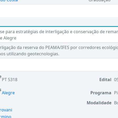
ase para estratégias de interligação e conservação de rem
e Alegre
erligação da reserva do PEAMA/IFES por corredores ecológi
hos utilizando geotecnologias.
e
PT 5318
Edital
05
s
Alegre
Programa
Pi
Modalidade
B
rovani
irmino