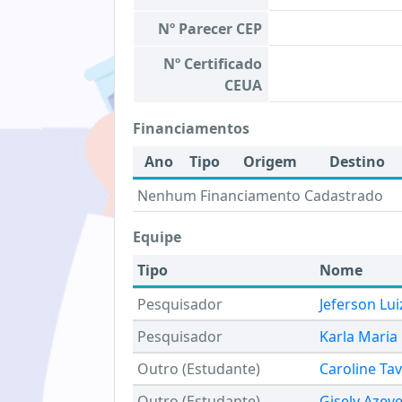
Nº Parecer CEP
Nº Certificado
CEUA
Financiamentos
Ano
Tipo
Origem
Destino
Nenhum Financiamento Cadastrado
Equipe
Tipo
Nome
Pesquisador
Jeferson Lui
Pesquisador
Karla Maria
Outro (Estudante)
Caroline Ta
Outro (Estudante)
Gisely Azev