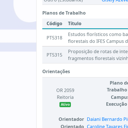
Planos de Trabalho
Código
Título
Estudos florísticos como b
PT5318
florestais do IFES Campus d
Proposição de rotas de int
PT5315
fragmentos florestais vizin
Orientações
Plano d
Trabalho
OR 2059
Reitoria
Campu
Execução
Ativo
Orientador
Daiani Bernardo Pi
Orientado
Caroline Tavares F