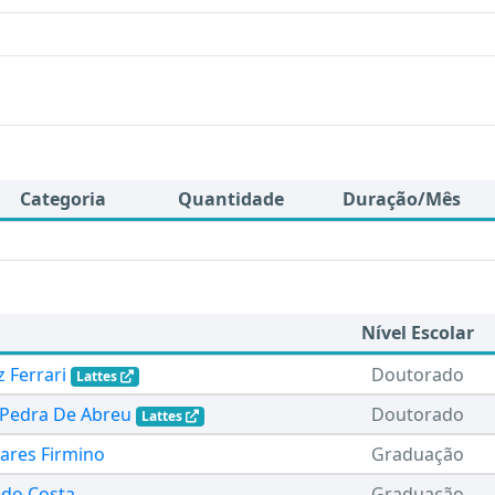
Categoria
Quantidade
Duração/Mês
Nível Escolar
z Ferrari
Doutorado
Lattes
 Pedra De Abreu
Doutorado
Lattes
vares Firmino
Graduação
edo Costa
Graduação