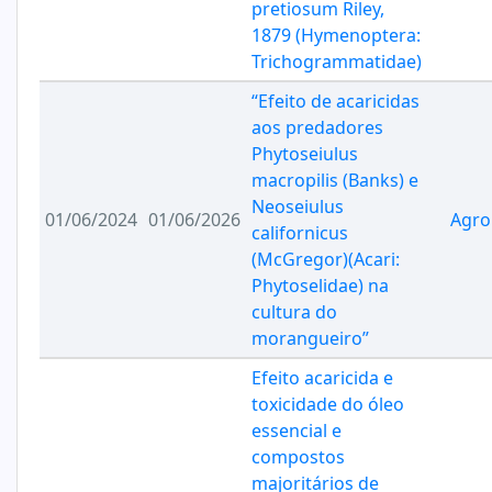
pretiosum Riley,
1879 (Hymenoptera:
Trichogrammatidae)
“Efeito de acaricidas
aos predadores
Phytoseiulus
macropilis (Banks) e
Neoseiulus
01/06/2024
01/06/2026
Agro
californicus
(McGregor)(Acari:
Phytoselidae) na
cultura do
morangueiro”
Efeito acaricida e
toxicidade do óleo
essencial e
compostos
majoritários de