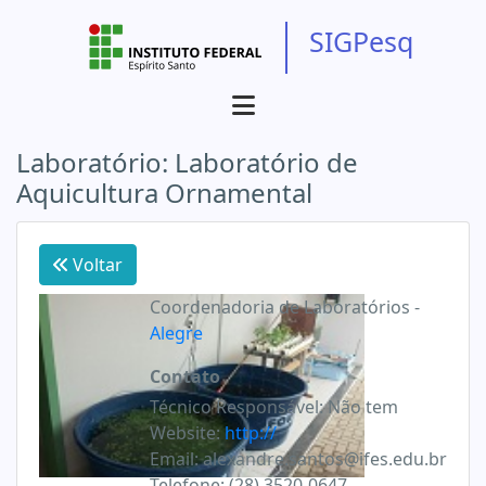
SIGPesq
Laboratório:
Laboratório de
Aquicultura Ornamental
Voltar
Coordenadoria de Laboratórios
-
Alegre
Contato
Técnico Responsável:
Não tem
Website:
http://
Email:
alexandre.santos@ifes.edu.br
Telefone:
(28) 3520-0647