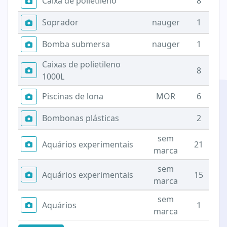
Caixa de polietileno
8
Soprador
nauger
1
Bomba submersa
nauger
1
Caixas de polietileno
8
1000L
Piscinas de lona
MOR
6
Bombonas plásticas
2
sem
Aquários experimentais
21
marca
sem
Aquários experimentais
15
marca
sem
Aquários
1
marca