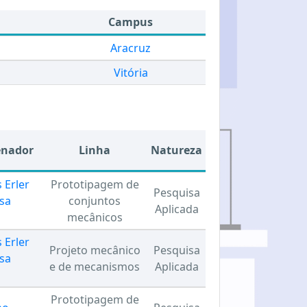
Campus
Aracruz
Vitória
enador
Linha
Natureza
s Erler
Prototipagem de
Pesquisa
sa
conjuntos
Aplicada
mecânicos
s Erler
Projeto mecânico
Pesquisa
sa
e de mecanismos
Aplicada
Prototipagem de