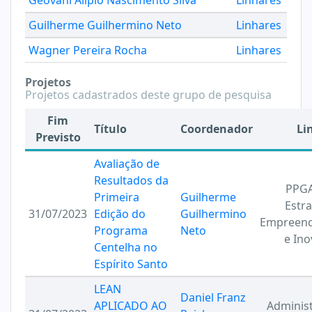
Geovani Alipio Nascimento Silva
Linhares
Guilherme Guilhermino Neto
Linhares
Wagner Pereira Rocha
Linhares
Projetos
Projetos cadastrados deste grupo de pesquisa
Fim
Título
Coordenador
Li
Previsto
Avaliação de
Resultados da
PPG
Primeira
Guilherme
Estra
31/07/2023
Edição do
Guilhermino
Empreen
Programa
Neto
e In
Centelha no
Espírito Santo
LEAN
Daniel Franz
APLICADO AO
Adminis