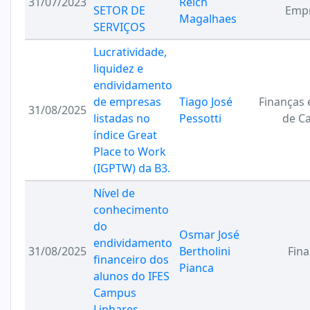
31/07/2023
Reich
SETOR DE
Emp
Magalhaes
SERVIÇOS
Lucratividade,
liquidez e
endividamento
de empresas
Tiago José
Finanças
31/08/2025
listadas no
Pessotti
de Ca
índice Great
Place to Work
(IGPTW) da B3.
Nível de
conhecimento
do
Osmar José
endividamento
31/08/2025
Bertholini
Fin
financeiro dos
Pianca
alunos do IFES
Campus
Linhares