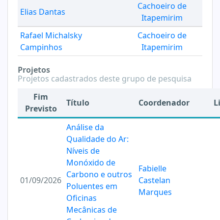
Cachoeiro de
Elias Dantas
Itapemirim
Rafael Michalsky
Cachoeiro de
Campinhos
Itapemirim
Projetos
Projetos cadastrados deste grupo de pesquisa
Fim
Título
Coordenador
L
Previsto
Análise da
Qualidade do Ar:
Níveis de
Monóxido de
Fabielle
Carbono e outros
01/09/2026
Castelan
Poluentes em
Marques
Oficinas
Mecânicas de