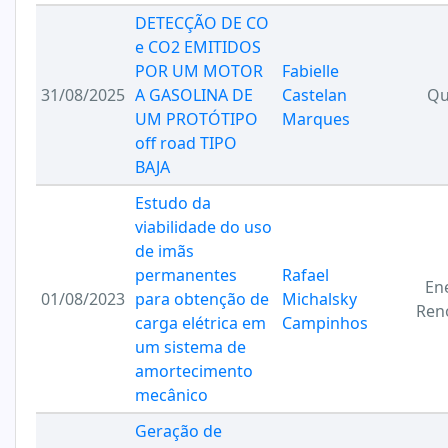
DETECÇÃO DE CO
e CO2 EMITIDOS
POR UM MOTOR
Fabielle
31/08/2025
A GASOLINA DE
Castelan
Qu
UM PROTÓTIPO
Marques
off road TIPO
BAJA
Estudo da
viabilidade do uso
de imãs
permanentes
Rafael
En
01/08/2023
para obtenção de
Michalsky
Ren
carga elétrica em
Campinhos
um sistema de
amortecimento
mecânico
Geração de