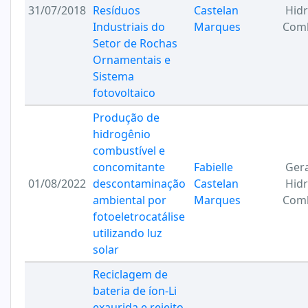
31/07/2018
Resíduos
Castelan
Hid
Industriais do
Marques
Comb
Setor de Rochas
Ornamentais e
Sistema
fotovoltaico
Produção de
hidrogênio
combustível e
concomitante
Fabielle
Ger
01/08/2022
descontaminação
Castelan
Hid
ambiental por
Marques
Comb
fotoeletrocatálise
utilizando luz
solar
Reciclagem de
bateria de íon-Li
exaurida e rejeito