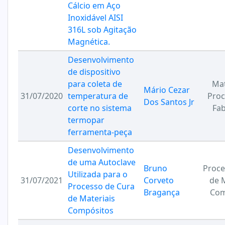
Cálcio em Aço
Inoxidável AISI
316L sob Agitação
Magnética.
Desenvolvimento
de dispositivo
para coleta de
Mat
Mário Cezar
31/07/2020
temperatura de
Proc
Dos Santos Jr
corte no sistema
Fab
termopar
ferramenta-peça
Desenvolvimento
de uma Autoclave
Bruno
Proc
Utilizada para o
31/07/2021
Corveto
de M
Processo de Cura
Bragança
Com
de Materiais
Compósitos