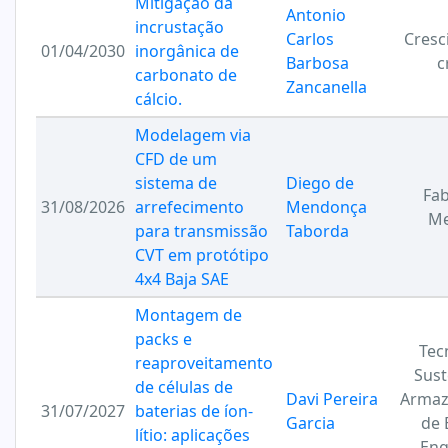
Mitigação da
Antonio
incrustação
Carlos
Cresc
01/04/2030
inorgânica de
Barbosa
c
carbonato de
Zancanella
cálcio.
Modelagem via
CFD de um
sistema de
Diego de
Fab
31/08/2026
arrefecimento
Mendonça
Me
para transmissão
Taborda
CVT em protótipo
4x4 Baja SAE
Montagem de
packs e
Tec
reaproveitamento
Sust
de células de
Davi Pereira
Arma
31/07/2027
baterias de íon-
Garcia
de 
lítio: aplicações
Eng