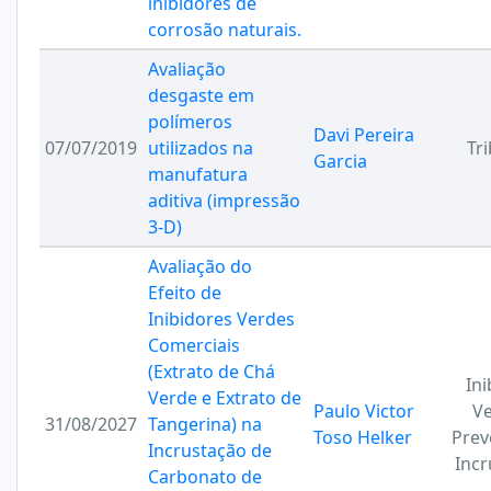
inibidores de
corrosão naturais.
Avaliação
desgaste em
polímeros
Davi Pereira
07/07/2019
utilizados na
Tr
Garcia
manufatura
aditiva (impressão
3-D)
Avaliação do
Efeito de
Inibidores Verdes
Comerciais
(Extrato de Chá
In
Verde e Extrato de
Paulo Victor
Ve
31/08/2027
Tangerina) na
Toso Helker
Prev
Incrustação de
Incr
Carbonato de