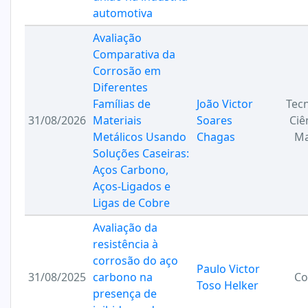
automotiva
Avaliação
Comparativa da
Corrosão em
Diferentes
Famílias de
João Victor
Tecn
31/08/2026
Materiais
Soares
Ciê
Metálicos Usando
Chagas
Ma
Soluções Caseiras:
Aços Carbono,
Aços-Ligados e
Ligas de Cobre
Avaliação da
resistência à
corrosão do aço
Paulo Victor
31/08/2025
carbono na
Co
Toso Helker
presença de