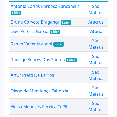
Antonio Carlos Barbosa Zancanella
São
Mateus
Líder
Bruno Corveto Bragança
Aracruz
Líder
Davi Pereira Garcia
Vitória
Líder
São
Renan Valter Magnol
Líder
Mateus
São
Rodrigo Soares Dos Santos
Líder
Mateus
São
Artur Pratti De Barros
Mateus
São
Diego de Mendonça Taborda
Mateus
São
Eloisa Menezes Pereira Coêlho
Mateus