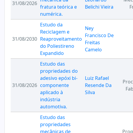
31/08/2026
fratura teórica e
Belichi Vieira
F
numérica.
Estudo da
Ney
Reciclagem e
Francisco De
31/08/2030
Reaproveitamento
Freitas
do Poliestireno
Camelo
Expandido
Estudo das
propriedades do
adesivo epóxi bi-
Luiz Rafael
Proc
31/08/2026
componente
Resende Da
Fab
aplicado à
Silva
indústria
automotiva.
Estudo das
propriedades
mecânicas de
Prop