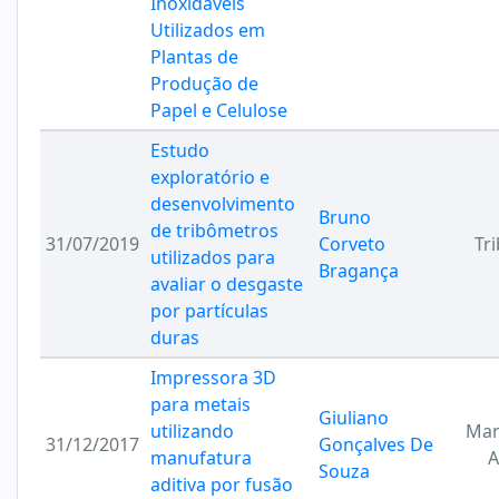
Inoxidáveis
Utilizados em
Plantas de
Produção de
Papel e Celulose
Estudo
exploratório e
desenvolvimento
Bruno
de tribômetros
31/07/2019
Corveto
Tr
utilizados para
Bragança
avaliar o desgaste
por partículas
duras
Impressora 3D
para metais
Giuliano
utilizando
Man
31/12/2017
Gonçalves De
manufatura
A
Souza
aditiva por fusão