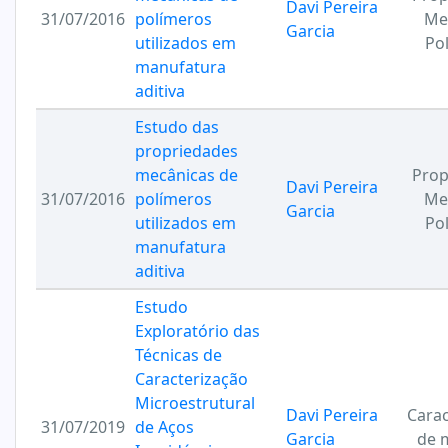
Davi Pereira
31/07/2016
polímeros
Me
Garcia
utilizados em
Po
manufatura
aditiva
Estudo das
propriedades
mecânicas de
Prop
Davi Pereira
31/07/2016
polímeros
Me
Garcia
utilizados em
Po
manufatura
aditiva
Estudo
Exploratório das
Técnicas de
Caracterização
Microestrutural
Davi Pereira
Carac
31/07/2019
de Aços
Garcia
de m