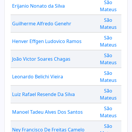
São
Erijanio Nonato da Silva
Mateus
São
Guilherme Alfredo Genehr
Mateus
São
Henver Effgen Ludovico Ramos
Mateus
São
João Victor Soares Chagas
Mateus
São
Leonardo Belichi Vieira
Mateus
São
Luiz Rafael Resende Da Silva
Mateus
São
Manoel Tadeu Alves Dos Santos
Mateus
São
Ney Francisco De Freitas Camelo