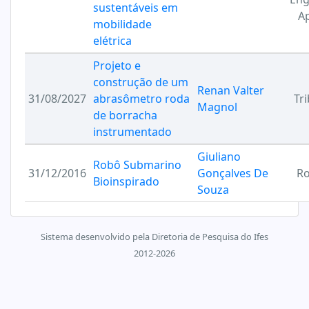
sustentáveis em
Ap
mobilidade
elétrica
Projeto e
construção de um
Renan Valter
31/08/2027
abrasômetro roda
Tr
Magnol
de borracha
instrumentado
Giuliano
Robô Submarino
31/12/2016
Gonçalves De
Ro
Bioinspirado
Souza
Sistema desenvolvido pela Diretoria de Pesquisa do Ifes
2012-2026