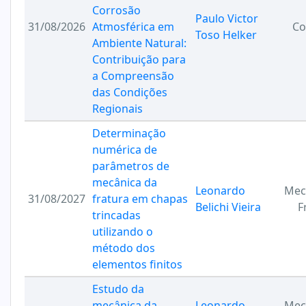
Corrosão
Paulo Victor
31/08/2026
Atmosférica em
Co
Toso Helker
Ambiente Natural:
Contribuição para
a Compreensão
das Condições
Regionais
Determinação
numérica de
parâmetros de
mecânica da
Leonardo
Mec
31/08/2027
fratura em chapas
Belichi Vieira
F
trincadas
utilizando o
método dos
elementos finitos
Estudo da
mecânica da
Leonardo
Mec