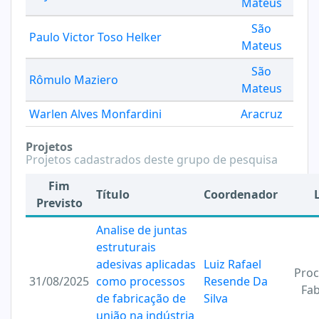
Mateus
São
Paulo Victor Toso Helker
Mateus
São
Rômulo Maziero
Mateus
Warlen Alves Monfardini
Aracruz
Projetos
Projetos cadastrados deste grupo de pesquisa
Fim
Título
Coordenador
Previsto
Analise de juntas
estruturais
adesivas aplicadas
Luiz Rafael
Proc
31/08/2025
como processos
Resende Da
Fab
de fabricação de
Silva
união na indústria