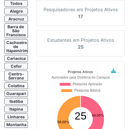
Todos
Pesquisadores em Projetos Ativos
Alegre
17
Aracruz
Barra de 
São 
Francisco
Estudantes em Projetos Ativos
Cachoeiro 
de 
25
Itapemirim
Cariacica
Cefor
Centro-
Serrano
Colatina
Guarapari
Ibatiba
Itapina
Linhares
Montanha