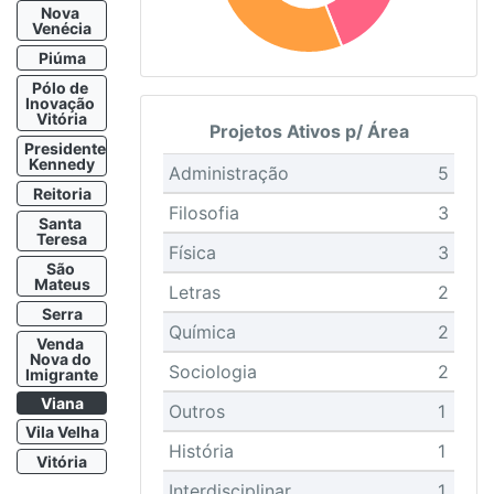
Nova 
Venécia
Piúma
Pólo de 
Inovação 
Vitória
Projetos Ativos p/ Área
Presidente 
Kennedy
Administração
5
Reitoria
Filosofia
3
Santa 
Teresa
Física
3
São 
Mateus
Letras
2
Serra
Química
2
Venda 
Nova do 
Sociologia
2
Imigrante
Viana
Outros
1
Vila Velha
História
1
Vitória
Interdisciplinar
1