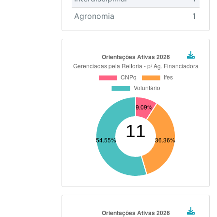
Agronomia
1
Ciência da Computação
1
Educação
1
Engenharia de Materiais e
1
Metalúrgica
Engenharia de Produção
1